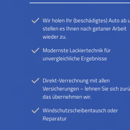
i
i
n
n
d
d
Wir holen Ihr (beschädigtes) Auto ab 
s
s
stellen es Ihnen nach getaner Arbeit
c
c
wieder zu.
h
h
Modernste Lackiertechnik für
u
u
unvergleichliche Ergebnisse
t
t
z
z
s
s
Direkt-Verrechnung mit allen
c
c
Versicherungen – lehnen Sie sich zurü
das übernehmen wir.
h
h
e
e
Windschutzscheibentausch oder
i
i
Reparatur
b
b