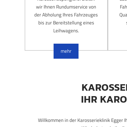
I
I
wir Ihnen Rundumservice von
Fah
N
N
der Abholung Ihres Fahrzeuges
Qua
I
I
bis zur Bereitstellung eines
Leihwagens.
K
K
E
E
mehr
G
G
G
G
E
E
KAROSSER
R
R
IHR KARO
G
G
M
M
Willkommen in der Karosserieklinik Egger I