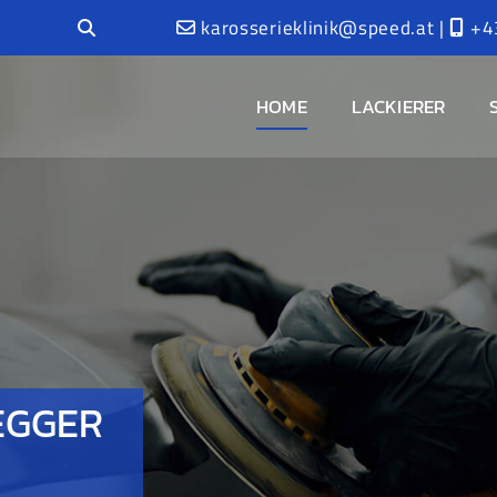
karosserieklinik@speed.at
|
+4


HOME
LACKIERER
EGGER