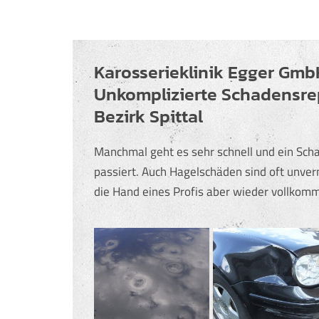
e
e
n
n
Karosserieklinik Egger Gmb
Unkomplizierte Schadensre
Bezirk Spittal
Manchmal geht es sehr schnell und ein Sch
passiert. Auch Hagelschäden sind oft unve
die Hand eines Profis aber wieder vollkom