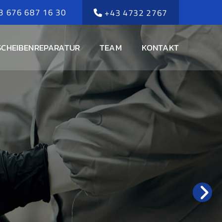
3 676 687 16 30
+43 4732 2767

SCHEIBENREPARATUR
TEAM
KONTAKT