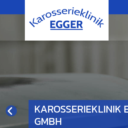
K
K
KAROSSERIEKLINIK 
A
A
GMBH