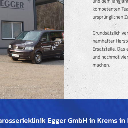
und dem langjä
kompetenten Team
ursprünglichen Z
Grundsätzlich ve
namhafter Herstel
Ersatzteile. Das 
und hochmotivier
machen.
arosserieklinik Egger GmbH in Krems in 